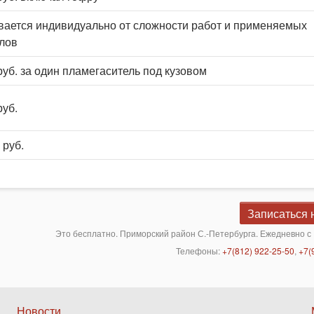
вается индивидуально от сложности работ и применяемых
лов
руб. за один пламегаситель под кузовом
руб.
 руб.
Записаться 
Это бесплатно. Приморский район С.-Петербурга. Ежедневно с 
Телефоны:
+7(812) 922-25-50
,
+7(
Нижнее
Новости