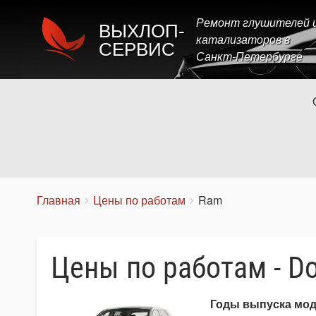
Ремонт глушителей 
ВЫХЛОП-
катализаторов в
СЕРВИС
Санкт-Петербурге
Строка
You
Главная
Цены по работам
Ram
are
навигации
here:
Цены по работам - D
Годы выпуска мо