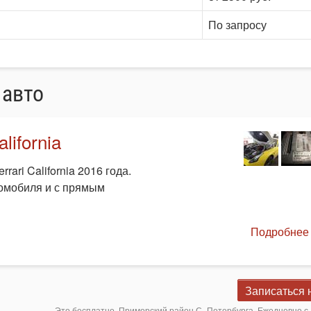
По запросу
 авто
lifornia
rari California 2016 года.
томобиля и с прямым
Подробнее 
Записаться 
Это бесплатно. Приморский район С.-Петербурга. Ежедневно с 