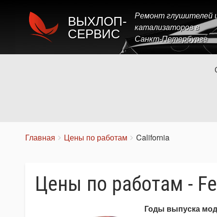
Ремонт глушителей 
ВЫХЛОП-
катализаторов в
СЕРВИС
Санкт-Петербурге
Строка
You
Главная
Цены по работам
California
are
навигации
here:
Цены по работам - Ferr
Годы выпуска мо