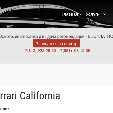
и
Главная
Услуги
Осмотр, диагностика и выдача рекомендаций - БЕСПЛАТНО
Записаться на осмотр
+7(812) 922-25-50
+7(981)108-12-05
ari California
дели