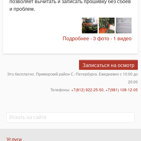
позволяет вычитать и записать прошивку без сбоев
и проблем.
Подробнее - 3 фото - 1 видео
Записаться на осмотр
Это бесплатно. Приморский район С.-Петербурга. Ежедневно с 10:00 до
20:00
Телефоны:
+7(812) 922-25-50
,
+7(981) 108-12-05
Поиск
Поиск
Нижнее
Услуги