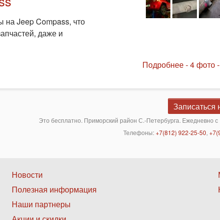
ss
 на Jeep Compass, что
апчастей, даже и
Подробнее - 4 фото -
Записаться 
Это бесплатно. Приморский район С.-Петербурга. Ежедневно с 
Телефоны:
+7(812) 922-25-50
,
+7(
Нижнее
Новости
Полезная информация
меню
Наши партнеры
2
Акции и скидки