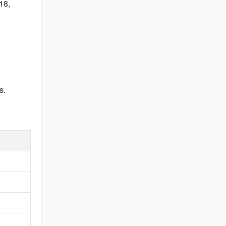
18
s.