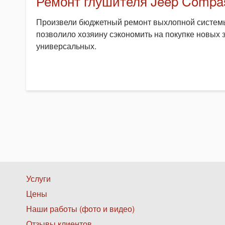
Ремонт глушителя Jeep Compa
Произвели бюджетный ремонт выхлопной системы
позволило хозяину сэкономить на покупке новых з
универсальных.
Нижнее
Услуги
Цены
меню
Наши работы (фото и видео)
1
Отзывы клиентов