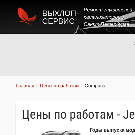
Ремонт глушителей 
ВЫХЛОП-
катализаторов в
СЕРВИС
Санкт-Петербурге
Строка
You
Главная
Цены по работам
Compass
are
навигации
here:
Цены по работам - J
Годы выпуска мо