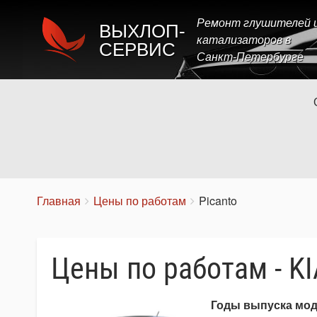
Ремонт глушителей 
ВЫХЛОП-
катализаторов в
СЕРВИС
Санкт-Петербурге
Строка
You
Главная
Цены по работам
Picanto
are
навигации
here:
Цены по работам - KI
Годы выпуска мо