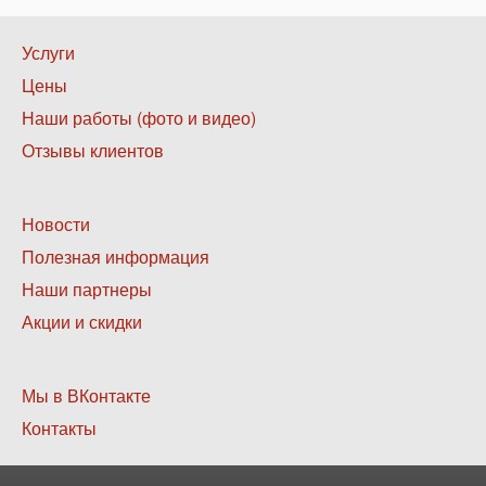
Нижнее
Услуги
меню
Цены
1
Наши работы (фото и видео)
Отзывы клиентов
Нижнее
Новости
меню
Полезная информация
2
Наши партнеры
Акции и скидки
Нижнее
Мы в ВКонтакте
меню
Контакты
3