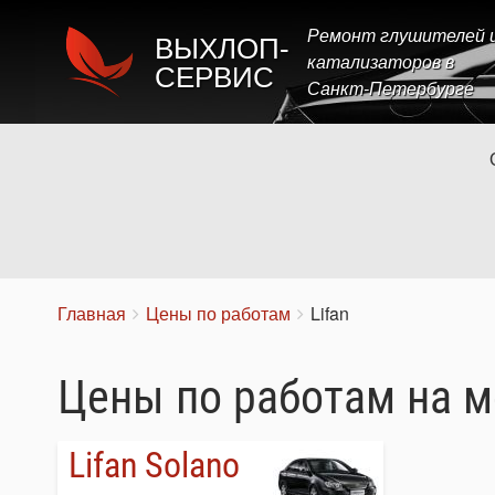
Ремонт глушителей 
ВЫХЛОП-
катализаторов в
СЕРВИС
Санкт-Петербурге
Строка
You
Главная
Цены по работам
Lifan
are
навигации
here:
Цены по работам на м
Lifan Solano