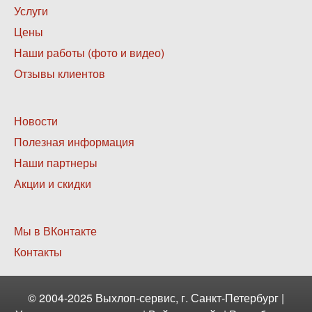
Нижнее
Услуги
меню
Цены
1
Наши работы (фото и видео)
Отзывы клиентов
Нижнее
Новости
меню
Полезная информация
2
Наши партнеры
Акции и скидки
Нижнее
Мы в ВКонтакте
меню
Контакты
3
© 2004-2025 Выхлоп-сервис, г. Санкт-Петербург |