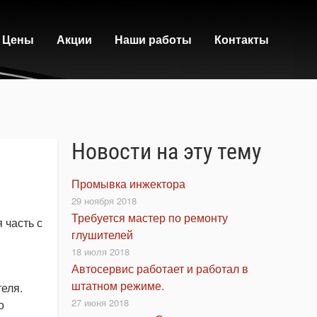
Цены
Акции
Наши работы
Контакты
Новости на эту тему
Промывка инжектора
29 ноября 2018
Требуется мастер по ремонту
 часть с
глушителей
18 июля 2018
Автосервис работает и работал в
штатном режиме.
еля.
27 июня 2018
о