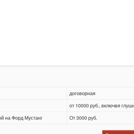
договорная
от 10000 руб., включвя глуш
ой на Форд Мустанг
От 3000 руб.