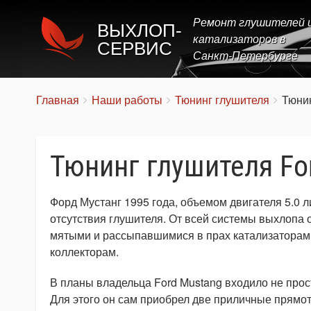
Ремонт глушителей 
ВЫХЛОП-
катализаторов в
СЕРВИС
Санкт-Петербурге
Строка
You
Главная
Наши работы
Тюнинг глушителя
Тюнин
are
навигации
here:
Тюнинг глушителя Fo
Форд Мустанг 1995 года, объемом двигателя 5.0 л
отсутствия глушителя. От всей системы выхлопа
мятыми и рассыпавшимися в прах катализаторам
коллекторам.
В планы владельца Ford Mustang входило не прост
Для этого он сам приобрел две приличные прямо