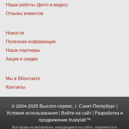
1
Наши работы (фото и видео)
Отзывы клиентов
Нижнее
Новости
меню
Полезная информация
2
Наши партнеры
Акции и скидки
Нижнее
Мы в ВКонтакте
меню
Контакты
3
© 2004-2025 Выхлоп-сервис, г. Санкт-Петербург |
Условия использования
|
Войти
на сайт | Разработка и
продвижение
trustylab™
Все права на материалы, находящиеся на сайте, охраняются в