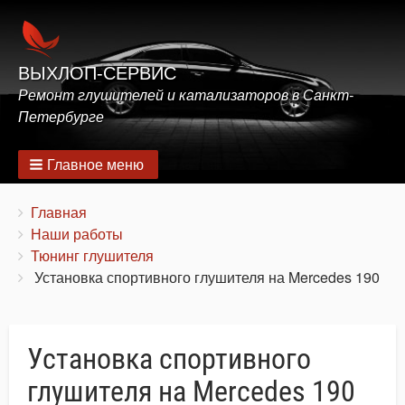
ВЫХЛОП-СЕРВИС
Ремонт глушителей и катализаторов в Санкт-
Петербурге
Главное меню
Строка
You
Главная
are
Наши работы
навигации
here:
Тюнинг глушителя
Установка спортивного глушителя на Mercedes 190
Установка спортивного
глушителя на Mercedes 190