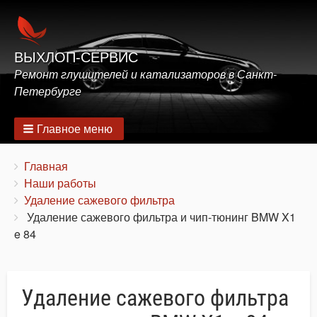
ВЫХЛОП-СЕРВИС
Ремонт глушителей и катализаторов в Санкт-
Петербурге
Главное меню
Строка
You
Главная
are
Наши работы
навигации
here:
Удаление сажевого фильтра
Удаление сажевого фильтра и чип-тюнинг BMW X1
e 84
Удаление сажевого фильтра