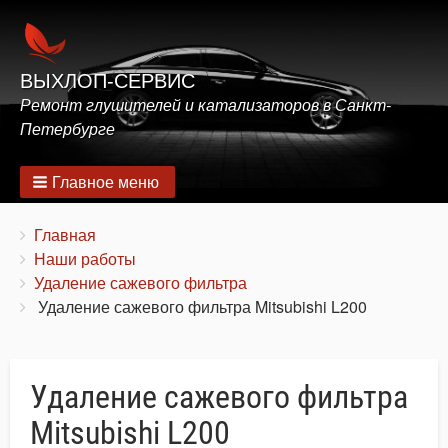
ВЫХЛОП-СЕРВИС
Ремонт глушителей и катализаторов в Санкт-
Петербурге
Главное меню
Строка
You
Главная
are
Наши работы
навигации
here:
Удаление сажевого фильтра
Удаление сажевого фильтра Mitsubishi L200
Удаление сажевого фильтра
Mitsubishi L200