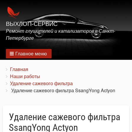
ВЫХЛОП-СЕРВИС
Ремонт глушителей и катализаторов в Санкт-
Петербурге
Главное меню
Строка
You
Главная
are
Наши работы
навигации
here:
Удаление сажевого фильтра
Удаление сажевого фильтра SsangYong Actyon
Удаление сажевого фильтра
SsangYong Actyon