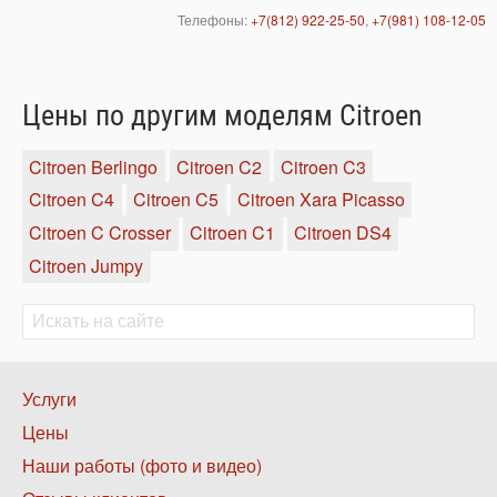
Телефоны:
+7(812) 922-25-50
,
+7(981) 108-12-05
Цены по другим моделям Citroen
Citroen Berlingo
Citroen C2
Citroen C3
Citroen C4
Citroen C5
Citroen Xara Picasso
Citroen C Crosser
Citroen C1
Citroen DS4
Citroen Jumpy
Поиск
Поиск
Нижнее
Услуги
меню
Цены
1
Наши работы (фото и видео)