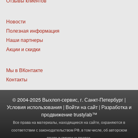
Отзывы клиентов
Нижнее
Новости
меню
Полезная информация
2
Наши партнеры
Акции и скидки
Нижнее
Мы в ВКонтакте
меню
Контакты
3
© 2004-2025 Выхлоп-сервис, г. Санкт-Петербург |
Условия использования
|
Войти
на сайт | Разработка и
продвижение
trustylab™
Все права на материалы, находящиеся на сайте, охраняются в
соответствии с законодательством РФ, в том числе, об авторском
праве и смежных правах.