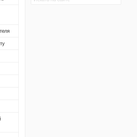
Поиск
теля
ту
й