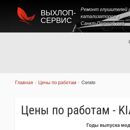
Ремонт глушителей 
ВЫХЛОП-
катализаторов в
СЕРВИС
Санкт-Петербурге
Строка
You
Главная
Цены по работам
Cerato
are
навигации
here:
Цены по работам - KI
Годы выпуска мо