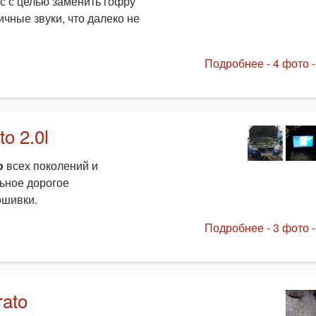
с с целью заменить гофру
чные звуки, что далеко не
Подробнее - 4 фото -
o 2.0l
o
всех поколений и
ьное дорогое
ошивки.
Подробнее - 3 фото -
rato