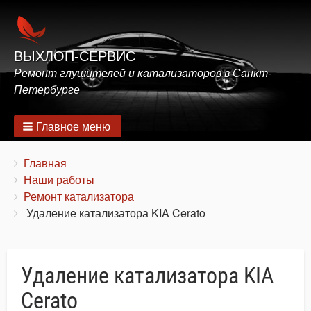
ВЫХЛОП-СЕРВИС
Ремонт глушителей и катализаторов в Санкт-
Петербурге
Главное меню
Строка
You
Главная
are
Наши работы
навигации
here:
Ремонт катализатора
Удаление катализатора KIA Cerato
Удаление катализатора KIA
Cerato