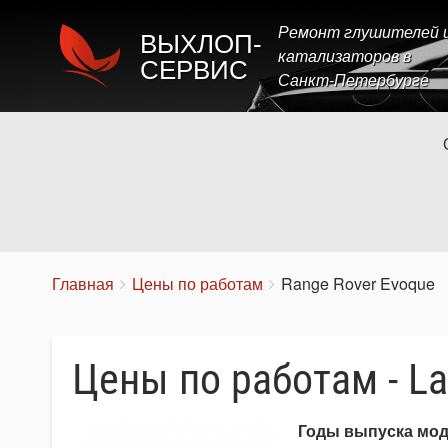
Ремонт глушителей 
ВЫХЛОП-
катализаторов в
СЕРВИС
Санкт-Петербурге
Строка
You
Главная
Цены по работам
Range Rover Evoque
are
навигации
here:
Цены по работам - La
Годы выпуска мо