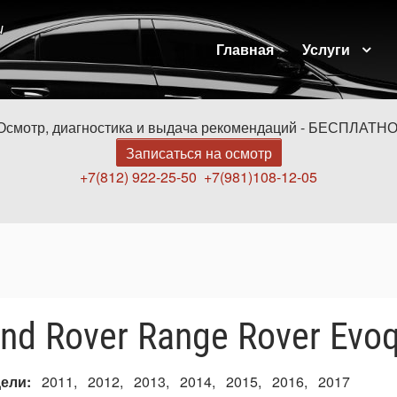
и
Главная
Услуги
Осмотр, диагностика и выдача рекомендаций - БЕСПЛАТНО
Записаться на осмотр
+7(812) 922-25-50
+7(981)108-12-05
nd Rover Range Rover Evo
дели
2011
2012
2013
2014
2015
2016
2017