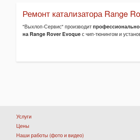
Ремонт катализатора Range Ro
"Выхлоп-Сервис" производит
профессиональное
на Range Rover Evoque
с чип-тюнингом и устано
Нижнее
Услуги
Цены
меню
Наши работы (фото и видео)