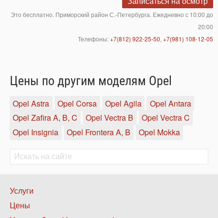
Записаться на осмотр
Это бесплатно. Приморский район С.-Петербурга. Ежедневно с 10:00 до
20:00
Телефоны:
+7(812) 922-25-50
,
+7(981) 108-12-05
Цены по другим моделям Opel
Opel Astra
Opel Corsa
Opel Agila
Opel Antara
Opel Zafira A, B, C
Opel Vectra B
Opel Vectra C
Opel Insignia
Opel Frontera A, B
Opel Mokka
Поиск
Поиск
Нижнее
Услуги
меню
Цены