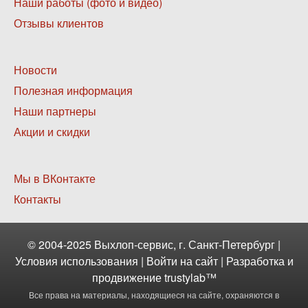
1
Наши работы (фото и видео)
Отзывы клиентов
Нижнее
Новости
меню
Полезная информация
2
Наши партнеры
Акции и скидки
Нижнее
Мы в ВКонтакте
меню
Контакты
3
© 2004-2025 Выхлоп-сервис, г. Санкт-Петербург |
Условия использования
|
Войти
на сайт | Разработка и
продвижение
trustylab™
Все права на материалы, находящиеся на сайте, охраняются в