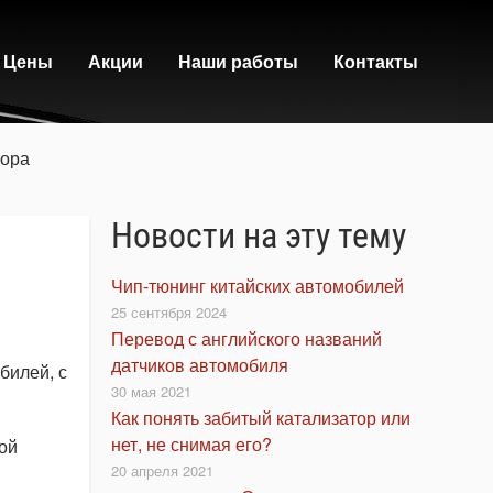
Цены
Акции
Наши работы
Контакты
тора
Новости на эту тему
Чип-тюнинг китайских автомобилей
25 сентября 2024
Перевод с английского названий
датчиков автомобиля
билей, с
30 мая 2021
Как понять забитый катализатор или
нет, не снимая его?
ой
20 апреля 2021