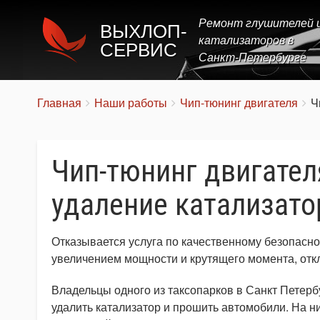
Ремонт глушителей 
ВЫХЛОП-
катализаторов в
СЕРВИС
Санкт-Петербурге
Строка
You
Главная
Наши работы
Чип-тюнинг двигателя
Ч
are
навигации
here:
Чип-тюнинг двигателя
удаление катализато
Отказывается услуга по качественному безопасном
увеличением мощности и крутящего момента, отк
Владельцы одного из таксопарков в Санкт Петерб
удалить катализатор и прошить автомобили. На ни