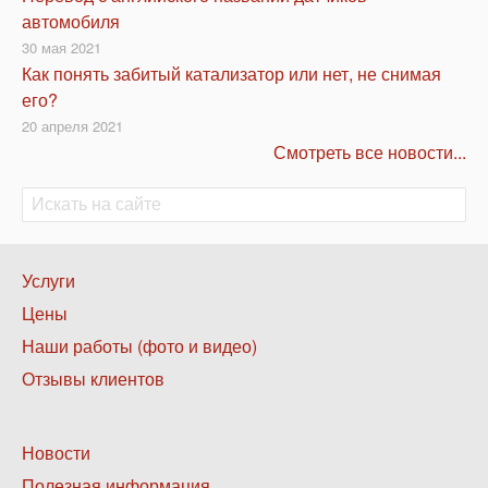
автомобиля
30 мая 2021
Как понять забитый катализатор или нет, не снимая
его?
20 апреля 2021
Смотреть все новости...
Поиск
Поиск
Нижнее
Услуги
меню
Цены
1
Наши работы (фото и видео)
Отзывы клиентов
Нижнее
Новости
меню
Полезная информация