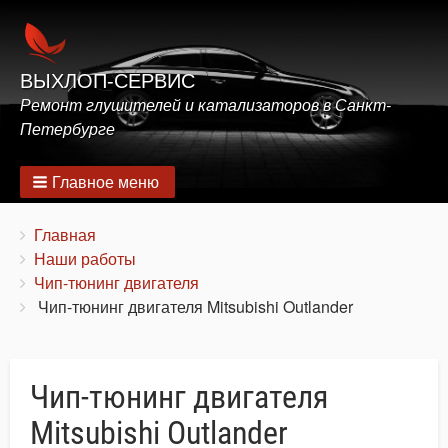
ВЫХЛОП-СЕРВИС
Ремонт глушителей и катализаторов в Санкт-
Петербурге
Главное меню
Строка
You
Главная
are
Наши работы
навигации
here:
Чип-тюнинг двигателя
Чип-тюнинг двигателя Mitsubishi Outlander
Чип-тюнинг двигателя
Mitsubishi Outlander