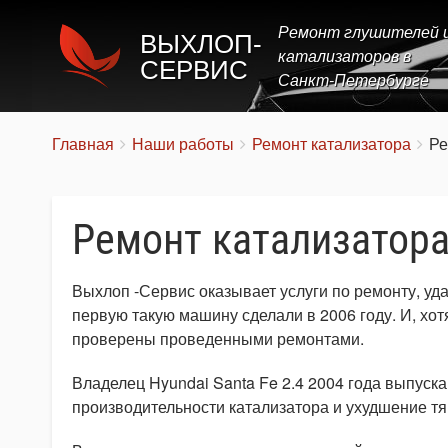
Ремонт глушителей 
ВЫХЛОП-
катализаторов в
СЕРВИС
Санкт-Петербурге
Строка
You
Главная
Наши работы
Ремонт катализатора
Ре
are
навигации
here:
Ремонт катализатора
Выхлоп -Сервис оказывает услуги по ремонту, уд
первую такую машину сделали в 2006 году. И, хо
проверены проведенными ремонтами.
Владелец Hyundai Santa Fe 2.4 2004 года выпуск
производительности катализатора и ухудшение тя