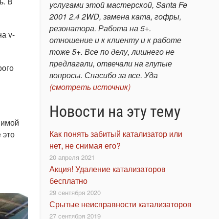
ь. В
услугами этой мастерской, Santa Fe
2001 2.4 2WD, замена ката, гофры,
резонатора. Работа на 5+.
а v-
отношение и к клиенту и к работе
тоже 5+. Все по делу, лишнего не
предлагали, отвечали на глупые
рого
вопросы. Спасибо за все. Уда
(смотреть источник)
Новости на эту тему
Зимой
Как понять забитый катализатор или
 это
нет, не снимая его?
20 апреля 2021
Акция! Удаление катализаторов
бесплатно
29 сентября 2020
Срытые неисправности катализаторов
27 сентября 2019