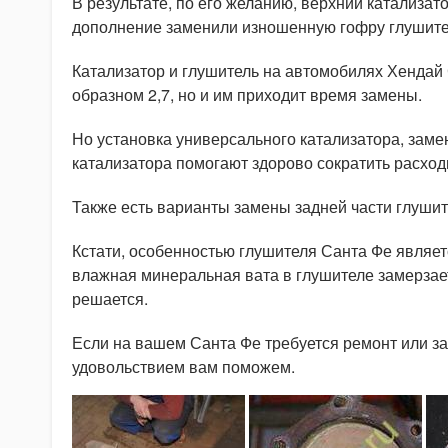
В результате, по его желанию, верхний катализа
дополнение заменили изношенную гофру глушите
Катализатор и глушитель на автомобилях Хендай С
образном 2,7, но и им приходит время замены.
Но установка универсального катализатора, заме
катализатора помогают здорово сократить расходы
Также есть варианты замены задней части глушит
Кстати, особенностью глушителя Санта Фе являе
влажная минеральная вата в глушителе замерзает
решается.
Если на вашем Санта Фе требуется ремонт или зам
удовольствием вам поможем.