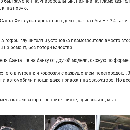
тор был заменен на универсальный, нижний на пламегасител
ля на новую.
анта Фе служат достаточно долго, как на объеме 2,4 так и н
на гофры глушителя и установка пламегасителя вместо вто
 на ремонт, без потери качества.
еля Санта Фе на банку от другой модели, схожую по форме.
тся его внутренняя коррозия с разрушением перегородок…
 и автомобили иногда даже привозят на эвакуаторе. Но все
ена катализатора - звоните, пиите, приезжайте, мы с