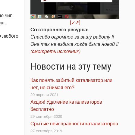
ю чип-
[↙↗]
ия.
Со стороннего ресурса:
0 любого
Спасибо огромное за вашу работу !!
Она так не ездила когда была новой !!
(смотреть источник)
Новости на эту тему
Как понять забитый катализатор или
нет, не снимая его?
20 апреля 2021
Акция! Удаление катализаторов
бесплатно
29 сентября 2020
Срытые неисправности катализаторов
27 сентября 2019