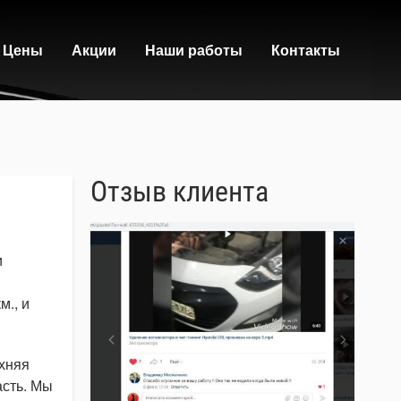
Цены
Акции
Наши работы
Контакты
Отзыв клиента
0
и
м., и
рхняя
асть. Мы