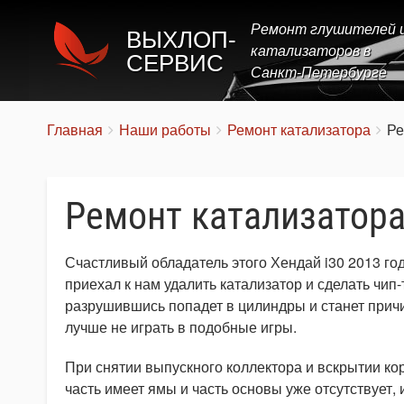
Ремонт глушителей 
ВЫХЛОП-
катализаторов в
СЕРВИС
Санкт-Петербурге
Строка
You
Главная
Наши работы
Ремонт катализатора
Ре
are
навигации
here:
Ремонт катализатора 
Счастливый обладатель этого Хендай i30 2013 го
приехал к нам удалить катализатор и сделать чип
разрушившись попадет в цилиндры и станет причи
лучше не играть в подобные игры.
При снятии выпускного коллектора и вскрытии кор
часть имеет ямы и часть основы уже отсутствует, 