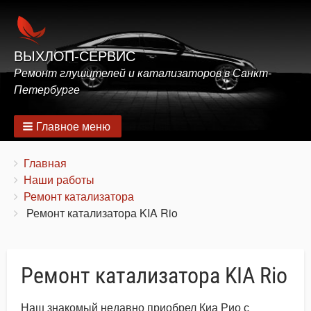
ВЫХЛОП-СЕРВИС
Ремонт глушителей и катализаторов в Санкт-
Петербурге
Главное меню
Строка
You
Главная
are
Наши работы
навигации
here:
Ремонт катализатора
Ремонт катализатора KIA Rio
Ремонт катализатора KIA Rio
Наш знакомый недавно приобрел Киа Рио с