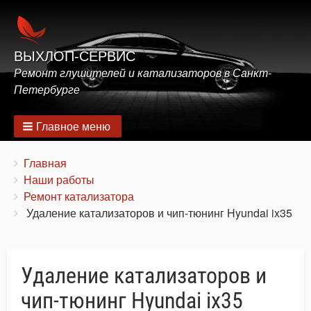
ВЫХЛОП-СЕРВИС
Ремонт глушителей и катализаторов в Санкт-
Петербурге
Главное меню
Строка
You
Главная
are
Наши работы
навигации
here:
Ремонт катализатора
Удаление катализаторов и чип-тюнинг Hyundai ix35
Удаление катализаторов и
чип-тюнинг Hyundai ix35