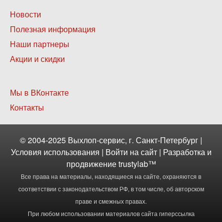
Нижнее
Новости
меню
Полезная информация
2
Наши партнеры
Акции и скидки
Нижнее
Мы в ВКонтакте
меню
Контакты
3
© 2004-2025 Выхлоп-сервис, г. Санкт-Петербург |
Условия использования
|
Войти
на сайт | Разработка и
продвижение
trustylab™
Все права на материалы, находящиеся на сайте, охраняются в
соответствии с законодательством РФ, в том числе, об авторском
праве и смежных правах.
При любом использовании материалов сайта гиперссылка