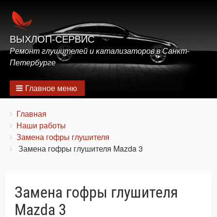
ВЫХЛОП-СЕРВИС
Ремонт глушителей и катализаторов в Санкт-
Петербурге
Главное меню
Строка
You
Главная
are
Наши работы
навигации
here:
Замена гофры глушителя
Замена гофры глушителя Mazda 3
Замена гофры глушителя
Mazda 3