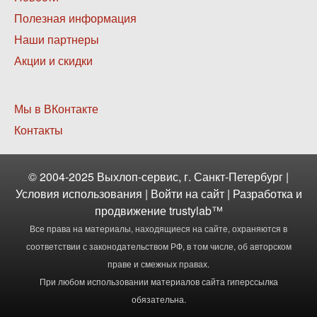
меню
Полезная информация
2
Наши партнеры
Акции и скидки
Нижнее
Мы в ВКонтакте
меню
Контакты
3
© 2004-2025 Выхлоп-сервис, г. Санкт-Петербург |
Условия использования
|
Войти
на сайт | Разработка и
продвижение
trustylab™
Все права на материалы, находящиеся на сайте, охраняются в
соответствии с законодательством РФ, в том числе, об авторском
праве и смежных правах.
При любом использовании материалов сайта гиперссылка
обязательна.