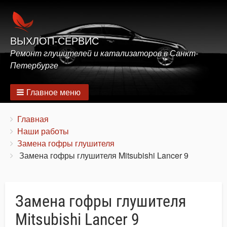
ВЫХЛОП-СЕРВИС
Ремонт глушителей и катализаторов в Санкт-
Петербурге
Главное меню
Строка
You
Главная
are
Наши работы
навигации
here:
Замена гофры глушителя
Замена гофры глушителя Mitsubishi Lancer 9
Замена гофры глушителя
Mitsubishi Lancer 9