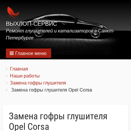
ВЫХЛОП-СЕРВИС
Ремонт глушителей и катализаторов в Санкт-
Петербурге
Главное меню
Строка
You
Главная
are
Наши работы
навигации
here:
Замена гофры глушителя
Замена гофры глушителя Opel Corsa
Замена гофры глушителя
Opel Corsa