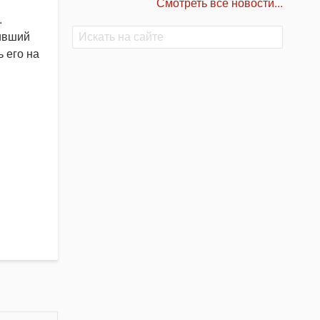
Смотреть все новости...
.
Поиск
Поиск
нивший
 его на