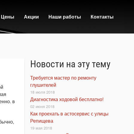
Цены
Акции
Наши работы
Контакты
Новости на эту тему
Требуется мастер по ремонту
глушителей
ой
18 июля 2018
мая
Диагностика ходовой бесплатно!
енно. в
02 июня 2018
Как проехать в астосервис с улицы
Репищева
бычно,
19 мая 2018