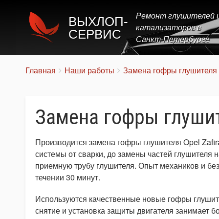
Ремонт глушителей 
ВЫХЛОП-
катализаторов в
СЕРВИС
Санкт-Петербурге
Строка
You
Главная
Наши работы
Замена гофры глушителя
are
навигации
here:
Замена гофры глушите
Производится замена гофры глушителя Opel Zafir
системы от сварки, до замены частей глушителя 
приемную трубу глушителя. Опыт механиков и без
течении 30 минут.
Используются качественные новые гофры глушител
снятие и установка защиты двигателя занимает 