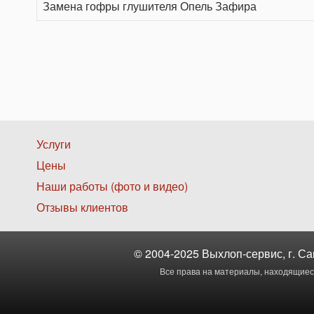
Замена гофры глушителя Опель Зафира
Нижнее
Услуги
Цены
меню
Наши работы (фото и видео)
1
Отзывы клиентов
© 2004-2025 Выхлоп-сервис, г. Са
Все права на материалы, находящиеся