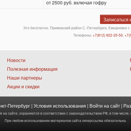
от 2500 руб. включая гофру
Записаться 
Это бесплатно. Приморский район С.-Петербурга. Ежедневно с 
Телефоны:
+7(812) 922-25-50
,
+7(
Нижнее
Новости
Полезная информация
меню
Наши партнеры
2
Акции и скидки
нкт-Петербург |
Условия использования
|
Войти
на сайт | Р
 на сайте, охраняются в соответствии с законодательством РФ, в том числе, 
При любом использовании материалов сайта гиперссылка обязательна.