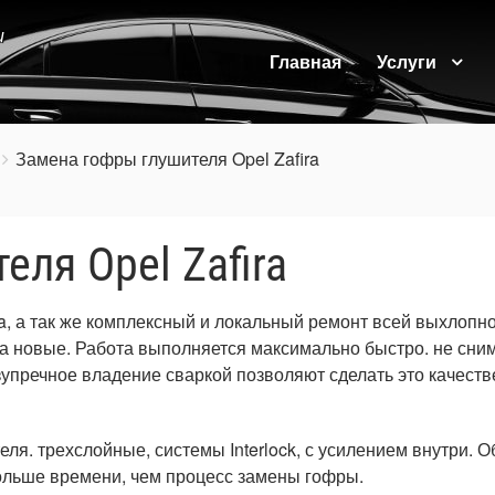
и
Главная
Услуги
Замена гофры глушителя Opel Zafira
ля Opel Zafira
a, а так же комплексный и локальный ремонт всей выхлопн
на новые. Работа выполняется максимально быстро. не сни
упречное владение сваркой позволяют сделать это качеств
я. трехслойные, системы Interlock, с усилением внутри. О
больше времени, чем процесс замены гофры.