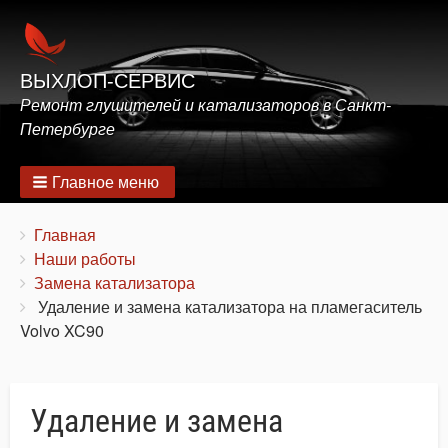
ВЫХЛОП-СЕРВИС
Ремонт глушителей и катализаторов в Санкт-
Петербурге
Главное меню
Строка
You
Главная
are
Наши работы
навигации
here:
Замена катализатора
Удаление и замена катализатора на пламегаситель
Volvo XC90
Удаление и замена