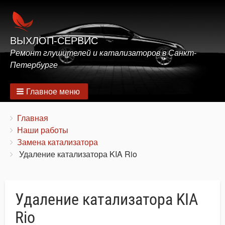
ВЫХЛОП-СЕРВИС
Ремонт глушителей и катализаторов в Санкт-
Петербурге
Главное меню
Строка
You
Главная
are
Наши работы
навигации
here:
Замена катализатора
Удаление катализатора KIA Rio
Удаление катализатора KIA
Rio