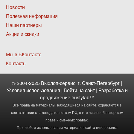
Нижнее
Новости
меню
Полезная информация
2
Наши партнеры
Акции и скидки
Нижнее
Мы в ВКонтакте
меню
Контакты
3
© 2004-2025 Выхлоп-сервис, г. Санкт-Петербург |
Условия использования
|
Войти
на сайт | Разработка и
продвижение
trustylab™
Все права на материалы, находящиеся на сайте, охраняются в
соответствии с законодательством РФ, в том числе, об авторском
праве и смежных правах.
При любом использовании материалов сайта гиперссылка