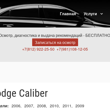
и
Главная
Услуги
Осмотр, диагностика и выдача рекомендаций - БЕСПЛАТНО
Записаться на осмотр
+7(812) 922-25-50
+7(981)108-12-05
dge Caliber
дели
2006
2007
2008
2010
2011
2009