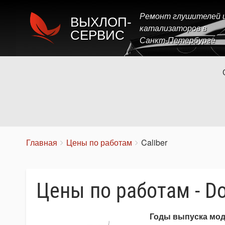
Ремонт глушителей 
ВЫХЛОП-
катализаторов в
СЕРВИС
Санкт-Петербурге
Строка
You
Главная
Цены по работам
Caliber
are
навигации
here:
Цены по работам - Do
Годы выпуска мо