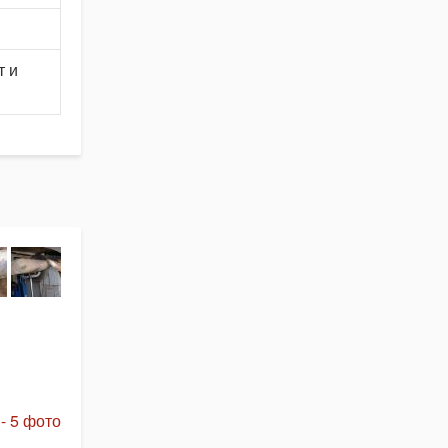
т и
- 5 фото