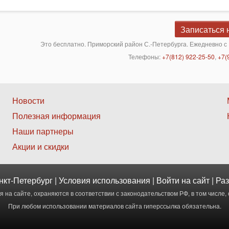
Записаться 
Это бесплатно. Приморский район С.-Петербурга. Ежедневно с 
Телефоны:
+7(812) 922-25-50
,
+7(
Нижнее
Новости
Полезная информация
меню
Наши партнеры
2
Акции и скидки
нкт-Петербург |
Условия использования
|
Войти
на сайт | Р
 на сайте, охраняются в соответствии с законодательством РФ, в том числе, 
При любом использовании материалов сайта гиперссылка обязательна.