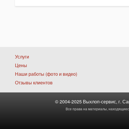
Нижнее
Услуги
Цены
меню
Наши работы (фото и видео)
1
Отзывы клиентов
© 2004-2025 Выхлоп-сервис, г. Са
Все права на материалы, находящиеся