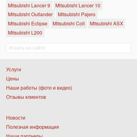
Mitsubishi Lancer 9
Mitsubishi Lancer 10
Mitsubishi Outlander
Mitsubishi Pajero
Mitsubishi Eclipse
Mitsubishi Colt
Mitsubishi ASX
Mitsubishi L200
Поиск
Поиск
Нижнее
Услуги
меню
Цены
1
Наши работы (фото и видео)
Отзывы клиентов
Нижнее
Новости
меню
Полезная информация
2
Наши партнеры