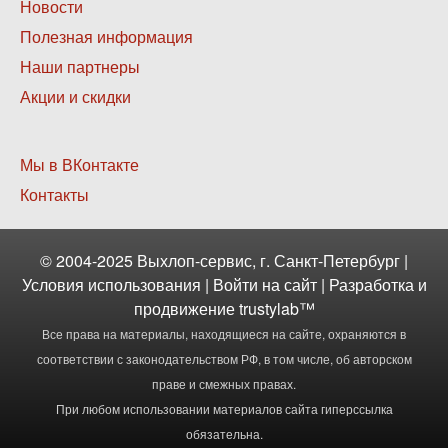
Нижнее
Новости
меню
Полезная информация
2
Наши партнеры
Акции и скидки
Нижнее
Мы в ВКонтакте
меню
Контакты
3
© 2004-2025 Выхлоп-сервис, г. Санкт-Петербург |
Условия использования
|
Войти
на сайт | Разработка и
продвижение
trustylab™
Все права на материалы, находящиеся на сайте, охраняются в
соответствии с законодательством РФ, в том числе, об авторском
праве и смежных правах.
При любом использовании материалов сайта гиперссылка
обязательна.