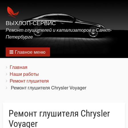
ВЫХЛОП-СЕРВИС
Ремонт глушителей и катализаторов в Санкт-
Петербурге
Главное меню
Строка
You
Главная
are
Наши работы
навигации
here:
Ремонт глушителя
Ремонт глушителя Chrysler Voyager
Ремонт глушителя Chrysler
Voyager