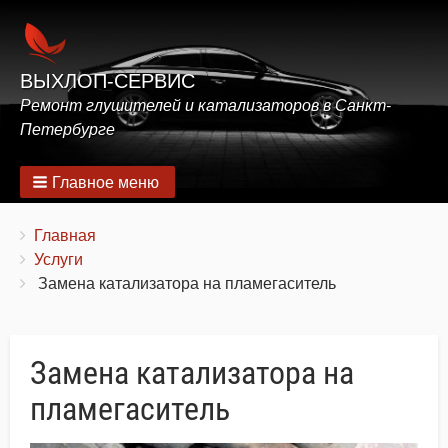
ВЫХЛОП-СЕРВИС
Ремонт глушителей и катализаторов в Санкт-
Петербурге
Главное меню
Строка
You
Главная
are
Услуги
навигации
here:
Замена катализатора на пламегаситель
Замена катализатора на
пламегаситель