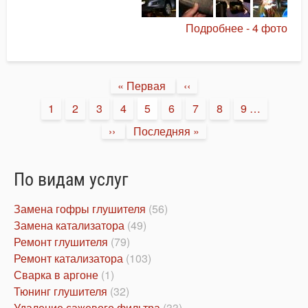
Подробнее - 4 фото
Нумерация
Первая
« Первая
Предыдущая
‹‹
страниц
страница
страница
Страница
1
Страница
2
Страница
3
Страница
4
Текущая
5
Страница
6
Страница
7
Страница
8
Страница
9
…
страница
Следующая
››
Последняя
Последняя »
страница
страница
По видам услуг
Замена гофры глушителя
(56)
Замена катализатора
(49)
Ремонт глушителя
(79)
Ремонт катализатора
(103)
Сварка в аргоне
(1)
Тюнинг глушителя
(32)
Удаление сажевого фильтра
(33)